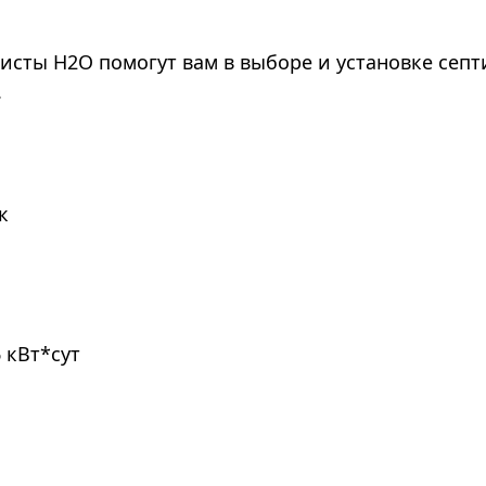
листы Н2О помогут вам в выборе и установке сеп
.
к
6 кВт*сут