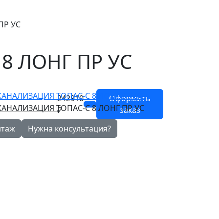
ПР УС
8 ЛОНГ ПР УС
242910
Оформить
₽
заказ
нтаж
Нужна консультация?