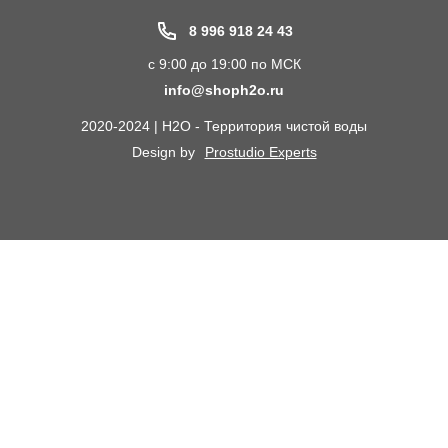
Водоподготовка для дома и коттеджа
Портфолио
8 996 918 24 43
Пластиковые погреба
Акции
с 9:00 до 19:00 по МСК
Электрические Обогреватели
Статьи
info@shoph2o.ru
Септики для дома
Поставщикам
2020-2024 | H2O - Территория чистой воды
Сменные картриджи к фильтрам для воды
О компании
Design by
Prostudio Experts
Кессоны для скважины
Сотрудничество
Контакты
Доставка и самовывоз
Химический анализ воды
Оплата