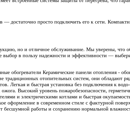
еет встроенные системы защиты от перегрева, что гаран
в — достаточно просто подключить его к сети. Компактн
дукцию, но и отличное обслуживание. Мы уверены, что
е выбор в пользу надежности и эффективности — выбер
ные обогреватели Керамические панели отопления - обо
не традиционных отопительных систем, они обладают ря
ов. Легкая и быстрая установка без подключения к водо
к ожога. Высокий уровень пожаробезопасности, гермети
елями и электрическими котлами и быстрая окупаемость 
ое оформление в современном стиле с фактурной повер
ет бесшумной работы и сохранению нормальной влажност