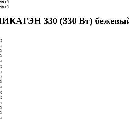
евый
евый
НИКАТЭН 330 (330 Вт) бежевы