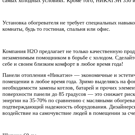
самых холодных условиях. Кроме того, НИКАТЭН 330 им
Установка обогревателя не требует специальных навыко
комнаты, будь то гостиная, спальня или офис.
Компания Н2О предлагает не только качественную про
незаменимым помощником в борьбе с холодом. Сделайт
себе и своим близким комфорт в любое время года!
Панели отопления «Никатэн» — экономичные и эстетич
помещении в любое время года. Зримо выделяясь на фо
необходимости замены котлов, батарей и прочих элемент
поверхности панели до 85 градусов — это снижает рис
энергии на 35-70% по сравнению с масляными обогреват
подтверждающий надежность оборудования. Дизайнерск
воздействие на самочувствие людей в помещении за сч