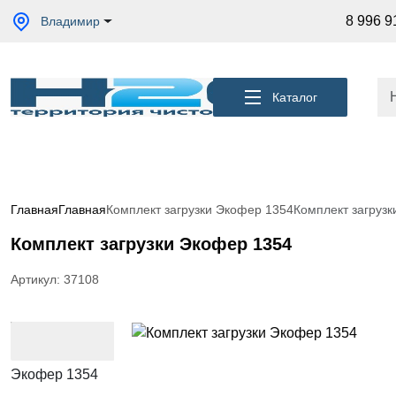
Акции
8 996 9
Владимир
Кессоны
для
скважины
Каталог
Фильтры
для
питьевой
воды
Водоподготовка
для дома и
Главная
Главная
Комплект загрузки Экофер 1354
Комплект загруз
коттеджа
Комплект загрузки Экофер 1354
Септики
для
дома
Артикул: 37108
Пластиковые
погреба
Электрические
Обогреватели
Сменные