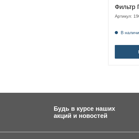
Запчасти к коттеджным фильтрам
Сменные картриджи для фильтров
Фильтр 
обратного осмоса
Артикул: 1
Картриджи для магистральных
фильтров
В налич
Будь в курсе наших
акций и новостей