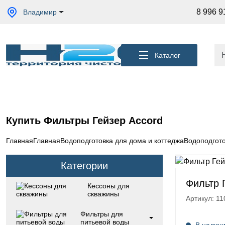
Акции
8 996 9
Владимир
Кессоны
для
скважины
Каталог
Фильтры
для
питьевой
воды
Водоподготовка
для дома и
Купить Фильтры Гейзер Accord
коттеджа
Септики
Главная
Главная
Водоподготовка для дома и коттеджа
Водоподгото
для
дома
Категории
Пластиковые
погреба
Фильтр 
Кессоны для
скважины
Электрические
Артикул: 11
Обогреватели
Фильтры для
питьевой воды
Сменные
В налич