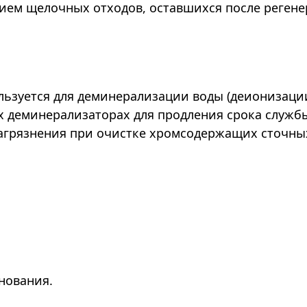
ием щелочных отходов, оставшихся после реген
ьзуется для деминерализации воды (деионизации)
х деминерализаторах для продления срока служб
агрязнения при очистке хромсодержащих сточных
нования.