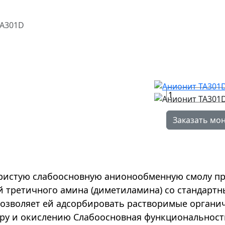
TA301D
Заказать мо
ристую слабоосновную анионообменную смолу пр
 третичного амина (диметиламина) со стандарт
 позволяет ей адсорбировать растворимые органи
ру и окислению Слабоосновная функциональность