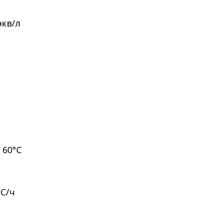
экв/л
 60°С
ОС/ч