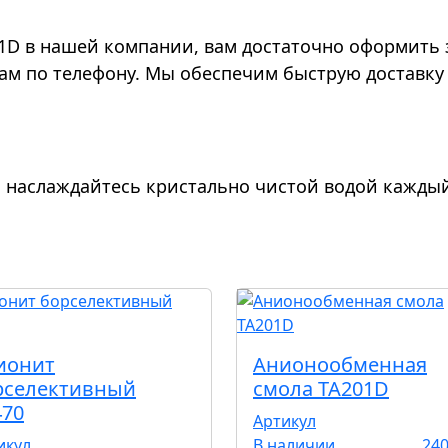
01D в нашей компании, вам достаточно оформить 
ам по телефону. Мы обеспечим быструю доставку
 наслаждайтесь кристально чистой водой каждый
ионит
Анионообменная
рселективный
смола TA201D
470
Артикул
икул
В наличии
240